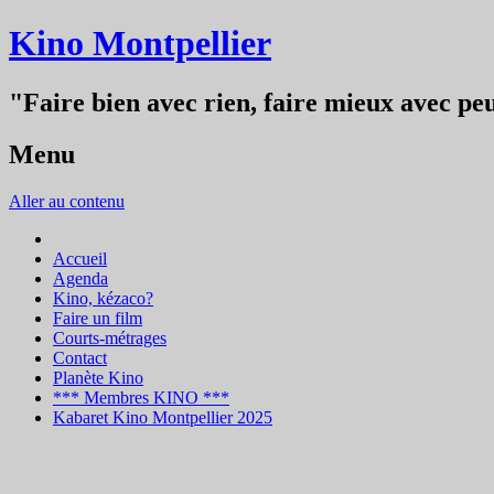
Kino Montpellier
"Faire bien avec rien, faire mieux avec peu
Menu
Aller au contenu
Accueil
Agenda
Kino, kézaco?
Faire un film
Courts-métrages
Contact
Planète Kino
*** Membres KINO ***
Kabaret Kino Montpellier 2025