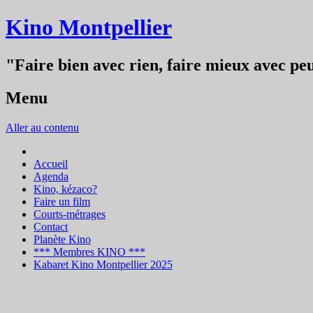
Kino Montpellier
"Faire bien avec rien, faire mieux avec peu
Menu
Aller au contenu
Accueil
Agenda
Kino, kézaco?
Faire un film
Courts-métrages
Contact
Planète Kino
*** Membres KINO ***
Kabaret Kino Montpellier 2025