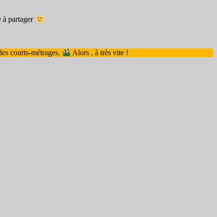
e à partager
 des courts-métrages.
Alors , à très vite !