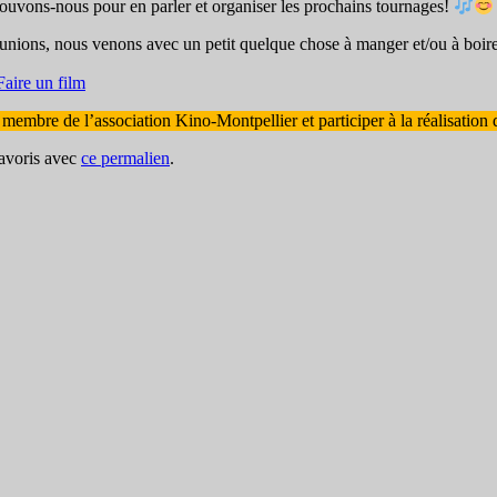
trouvons-nous pour en parler et organiser les prochains tournages!
unions, nous venons avec un petit quelque chose à manger et/ou à boir
Faire un film
membre de l’association Kino-Montpellier et participer à la réalisation
favoris avec
ce permalien
.