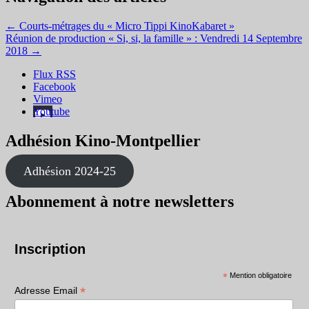
←
Courts-métrages du « Micro Tippi KinoKabaret »
Réunion de production « Si, si, la famille » : Vendredi 14 Septembre
2018
→
Flux RSS
Facebook
Vimeo
Youtube
Adhésion Kino-Montpellier
Adhésion 2024-25
Abonnement à notre newsletters
Inscription
*
Mention obligatoire
*
Adresse Email