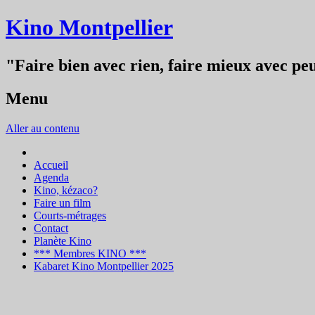
Kino Montpellier
"Faire bien avec rien, faire mieux avec peu
Menu
Aller au contenu
Accueil
Agenda
Kino, kézaco?
Faire un film
Courts-métrages
Contact
Planète Kino
*** Membres KINO ***
Kabaret Kino Montpellier 2025