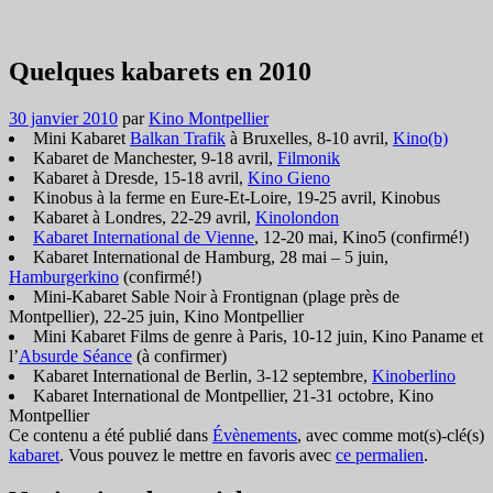
Quelques kabarets en 2010
30 janvier 2010
par
Kino Montpellier
Mini Kabaret
Balkan Trafik
à Bruxelles, 8-10 avril,
Kino(b)
Kabaret de Manchester, 9-18 avril,
Filmonik
Kabaret à Dresde, 15-18 avril,
Kino Gieno
Kinobus à la ferme en Eure-Et-Loire, 19-25 avril, Kinobus
Kabaret à Londres, 22-29 avril,
Kinolondon
Kabaret International de Vienne
, 12-20 mai, Kino5 (confirmé!)
Kabaret International de Hamburg, 28 mai – 5 juin,
Hamburgerkino
(confirmé!)
Mini-Kabaret Sable Noir à Frontignan (plage près de
Montpellier), 22-25 juin, Kino Montpellier
Mini Kabaret Films de genre à Paris, 10-12 juin, Kino Paname et
l’
Absurde Séance
(à confirmer)
Kabaret International de Berlin, 3-12 septembre,
Kinoberlino
Kabaret International de Montpellier, 21-31 octobre, Kino
Montpellier
Ce contenu a été publié dans
Évènements
, avec comme mot(s)-clé(s)
kabaret
. Vous pouvez le mettre en favoris avec
ce permalien
.