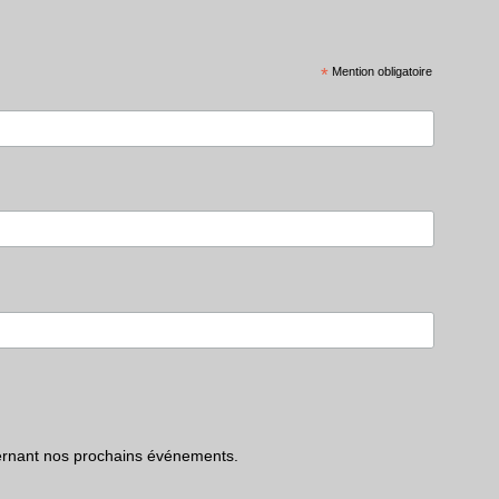
*
Mention obligatoire
ncernant nos prochains événements.